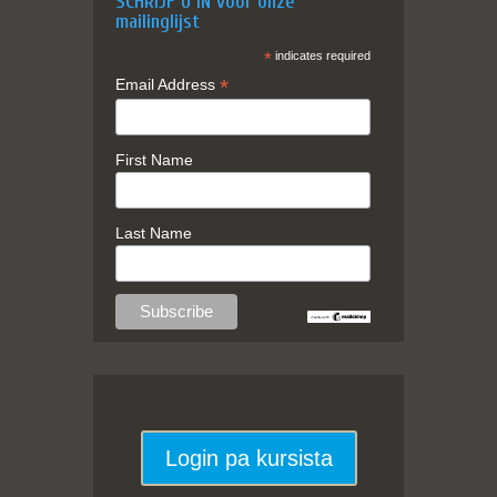
SCHRIJF U IN voor onze
mailinglijst
*
indicates required
*
Email Address
First Name
Last Name
Login pa kursista