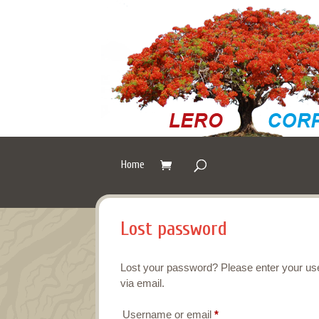
Home
Lost password
Lost your password? Please enter your use
via email.
Required
Username or email
*