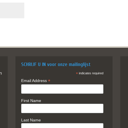
SCHRIJF U IN voor onze mailinglijst
in
*
indicates required
*
Email Address
First Name
Last Name